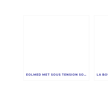
EOLMED MET SOUS TENSION SON PROJET PILOTE D’ÉOLIENNES FLOTTANTES