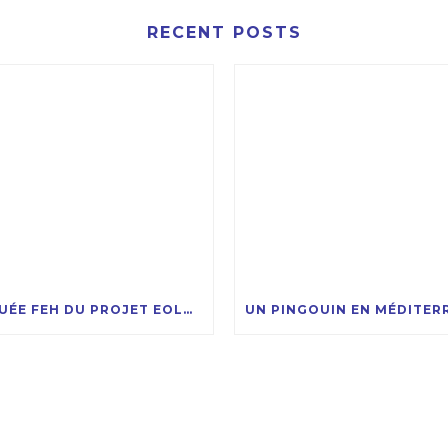
RECENT POSTS
LA BOUÉE FEH DU PROJET EOLMED PRÊTE À RECEVOIR LA COMPAGNIE DES ÉOLIENNES FLOTTANTES