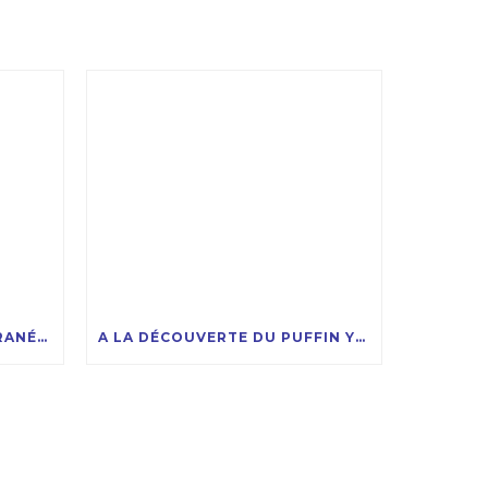
UN PINGOUIN EN MÉDITERRANÉE, UNE RENCONTRE RARE ET FASCINANTE !
A LA DÉCOUVERTE DU PUFFIN YELKOUAN DANS LE CADRE DES MESURES DE SUIVI ENVIRONNEMENTALES POUR EOLMED