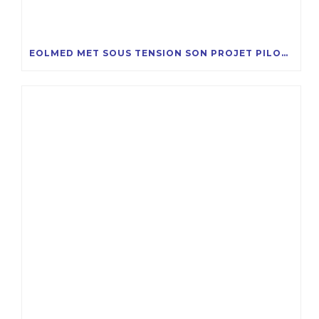
EOLMED MET SOUS TENSION SON PROJET PILOTE D’ÉOLIENNES FLOTTANTES