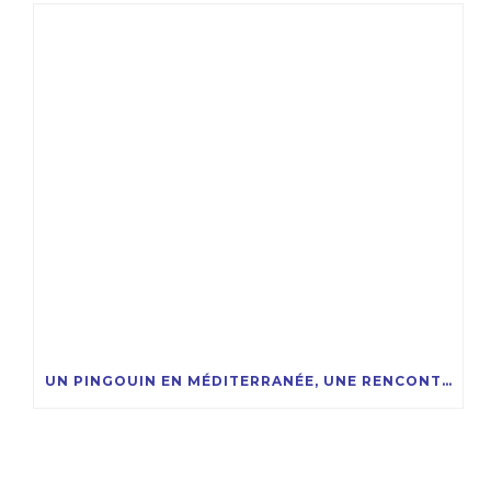
UN PINGOUIN EN MÉDITERRANÉE, UNE RENCONTRE RARE ET FASCINANTE !