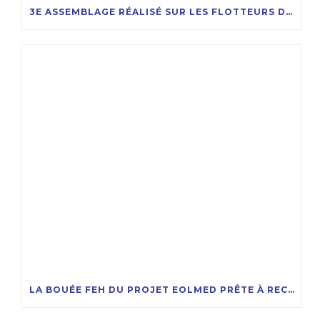
3E ASSEMBLAGE RÉALISÉ SUR LES FLOTTEURS DU PROJET EOLMED
LA BOUÉE FEH DU PROJET EOLMED PRÊTE À RECEVOIR LA COMPAGNIE DES ÉOLIENNES FLOTTANTES