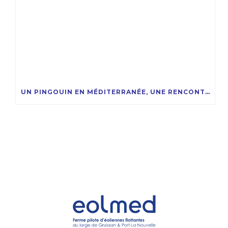
UN PINGOUIN EN MÉDITERRANÉE, UNE RENCONTRE RARE ET FASCINANTE !