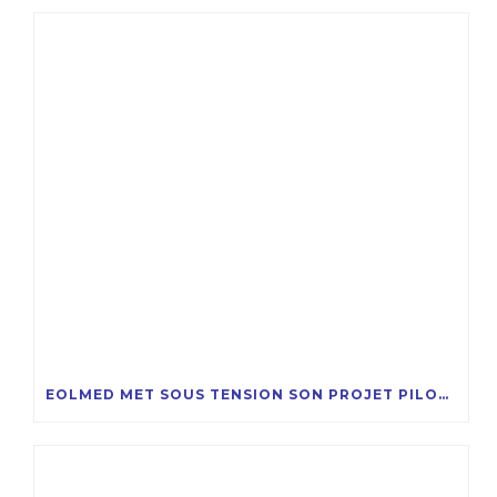
EOLMED MET SOUS TENSION SON PROJET PILOTE D’ÉOLIENNES FLOTTANTES