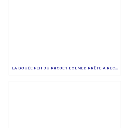
LA BOUÉE FEH DU PROJET EOLMED PRÊTE À RECEVOIR LA COMPAGNIE DES ÉOLIENNES FLOTTANTES