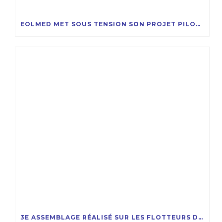
EOLMED MET SOUS TENSION SON PROJET PILOTE D’ÉOLIENNES FLOTTANTES
3E ASSEMBLAGE RÉALISÉ SUR LES FLOTTEURS DU PROJET EOLMED