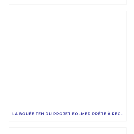
LA BOUÉE FEH DU PROJET EOLMED PRÊTE À RECEVOIR LA COMPAGNIE DES ÉOLIENNES FLOTTANTES