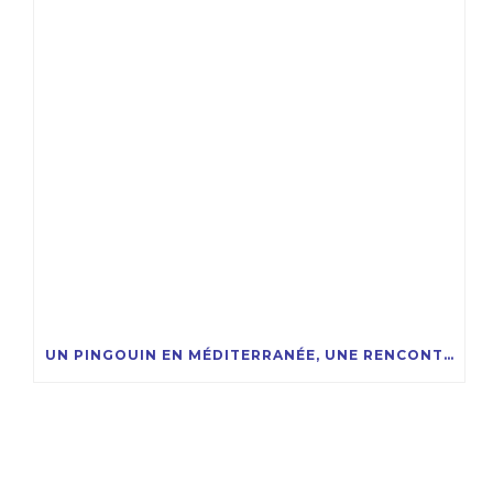
UN PINGOUIN EN MÉDITERRANÉE, UNE RENCONTRE RARE ET FASCINANTE !