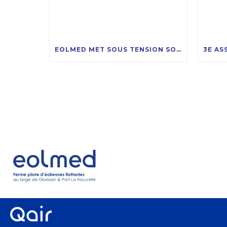
EOLMED MET SOUS TENSION SON PROJET PILOTE D’ÉOLIENNES FLOTTANTES