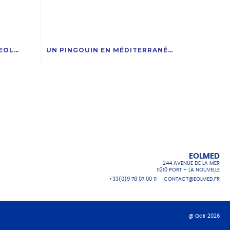
LA BOUÉE FEH DU PROJET EOLMED PRÊTE À RECEVOIR LA COMPAGNIE DES ÉOLIENNES FLOTTANTES
UN PINGOUIN EN MÉDITERRANÉE, UNE RENCONTRE RARE ET FASCINANTE !
EOLMED
244 AVENUE DE LA MER
11210 PORT – LA NOUVELLE
+33(0)9 78 07 00 11
CONTACT@EOLMED.FR
@ Qair 2026