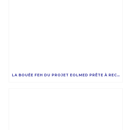
LA BOUÉE FEH DU PROJET EOLMED PRÊTE À RECEVOIR LA COMPAGNIE DES ÉOLIENNES FLOTTANTES