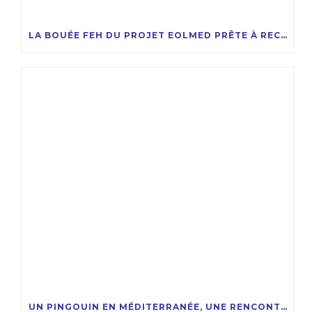
LA BOUÉE FEH DU PROJET EOLMED PRÊTE À RECEVOIR LA COMPAGNIE DES ÉOLIENNES FLOTTANTES
UN PINGOUIN EN MÉDITERRANÉE, UNE RENCONTRE RARE ET FASCINANTE !