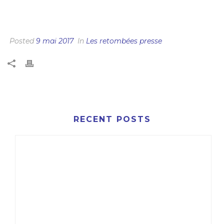
EOLIEN FLOTTANT, TOUTES LES
CONCERTATIONS PRÉALABLES SONT LANCÉES
Posted
9 mai 2017
In
Les retombées presse
RECENT POSTS