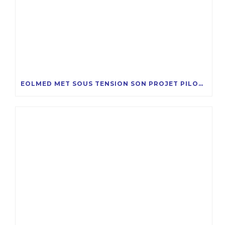
EOLMED MET SOUS TENSION SON PROJET PILOTE D’ÉOLIENNES FLOTTANTES