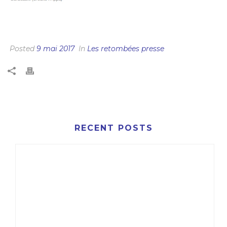
EMR : PLUS DE 2.000 EMPLOIS CRÉÉS ET 1,3
MILLIARD D’EUROS INVESTIS
Posted
9 mai 2017
In
Les retombées presse
RECENT POSTS