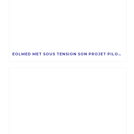
EOLMED MET SOUS TENSION SON PROJET PILOTE D’ÉOLIENNES FLOTTANTES