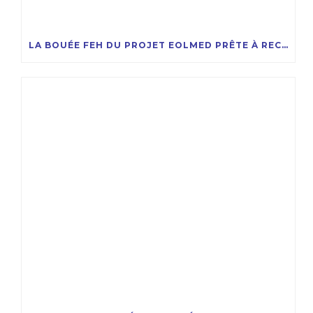
LA BOUÉE FEH DU PROJET EOLMED PRÊTE À RECEVOIR LA COMPAGNIE DES ÉOLIENNES FLOTTANTES