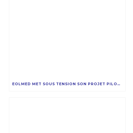
EOLMED MET SOUS TENSION SON PROJET PILOTE D’ÉOLIENNES FLOTTANTES