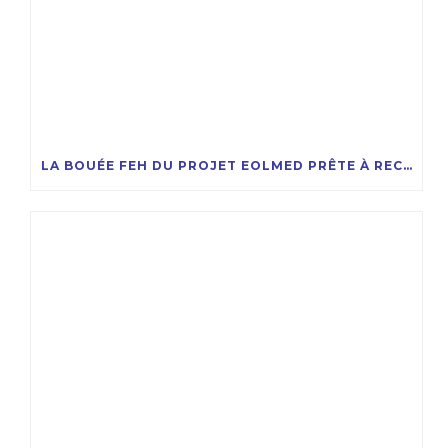
LA BOUÉE FEH DU PROJET EOLMED PRÊTE À RECEVOIR LA COMPAGNIE DES ÉOLIENNES FLOTTANTES